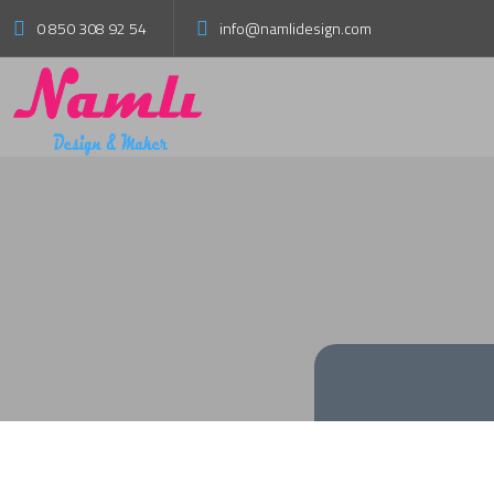
0 850 308 92 54
info@namlidesign.com