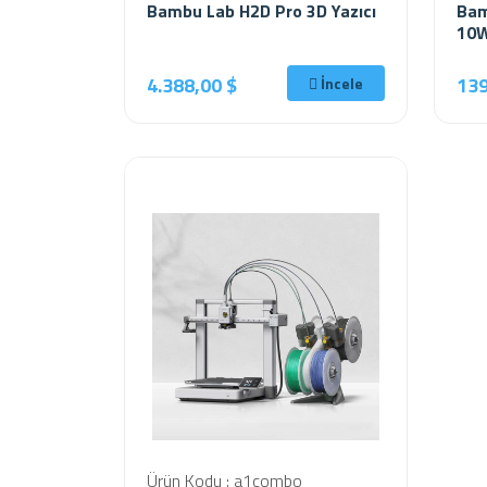
Bambu Lab H2D Pro 3D Yazıcı
Bam
10W
4.388,00 $
139
İncele
Ürün Kodu : a1combo