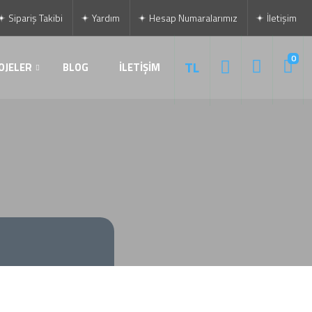
Sipariş Takibi
Yardım
Hesap Numaralarımız
İletişim
0
TL
OJELER
BLOG
İLETİŞİM