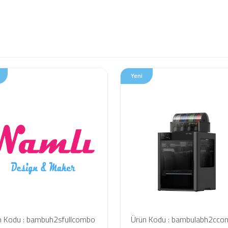
Yeni
n Kodu : bambuh2sfullcombo
Ürün Kodu : bambulabh2cc